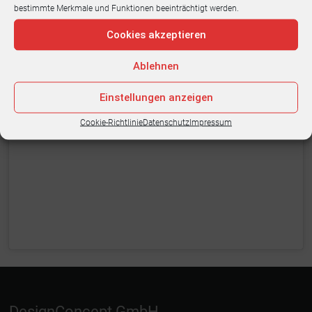
bestimmte Merkmale und Funktionen beeinträchtigt werden.
Klicke hier, um Marketing-Cookies zu
Cookies akzeptieren
akzeptieren und diesen Inhalt zu aktivieren
Ablehnen
Einstellungen anzeigen
Cookie-Richtlinie
Datenschutz
Impressum
DesignConcept GmbH