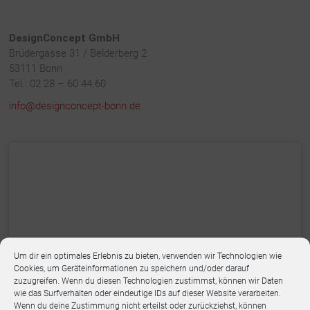
DesignConcept GmbH
Brüdergasse 31 / Belderberg 2
53111 Bonn
Tel.: 02 28 – 60 44 60
info@designconcept-bonn.de
Um dir ein optimales Erlebnis zu bieten, verwenden wir Technologien wie
Cookies, um Geräteinformationen zu speichern und/oder darauf
zuzugreifen. Wenn du diesen Technologien zustimmst, können wir Daten
wie das Surfverhalten oder eindeutige IDs auf dieser Website verarbeiten.
Wenn du deine Zustimmung nicht erteilst oder zurückziehst, können