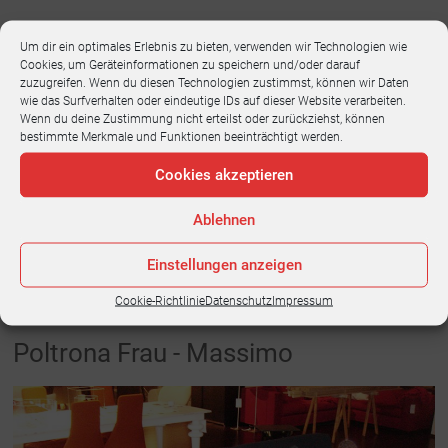
Design: Anton Lorenz
Um dir ein optimales Erlebnis zu bieten, verwenden wir Technologien wie
Cookies, um Geräteinformationen zu speichern und/oder darauf
Polsterliege, wetterfest, Gestell Edelstahl geschliffen,
zuzugreifen. Wenn du diesen Technologien zustimmst, können wir Daten
Bespannung Gewebe silberfarbig, Auflage Nappaleder schwarz
wie das Surfverhalten oder eindeutige IDs auf dieser Website verarbeiten.
Wenn du deine Zustimmung nicht erteilst oder zurückziehst, können
L 210, B 75,
H 50 cm
bestimmte Merkmale und Funktionen beeinträchtigt werden.
Menge 1
Cookies akzeptieren
Zustand: sehr gut
Ablehnen
5.262,00 €
2.650,00 €
Einstellungen anzeigen
VERKAUFT
Cookie-Richtlinie
Datenschutz
Impressum
Poltrona Frau - Massimo