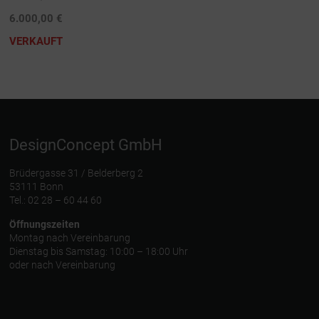
6.000,00 €
VERKAUFT
DesignConcept GmbH
Brüdergasse 31 / Belderberg 2
53111 Bonn
Tel.: 02 28 – 60 44 60
Öffnungszeiten
Montag nach Vereinbarung
Dienstag bis Samstag: 10:00 – 18:00 Uhr
oder nach Vereinbarung