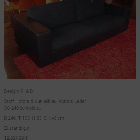
Design: R. & D.
Stoff Hotbraid, dunkelblau, Korpus Leder
SC 240,dunkelblau
B 246. T 103, H 83, SH 46 cm
Zustand: gut
12.321,00 €