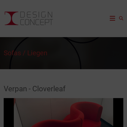
Zum
Inhalt
DesignConcept
springen
Bonn
Sofas / Liegen
Verpan - Cloverleaf