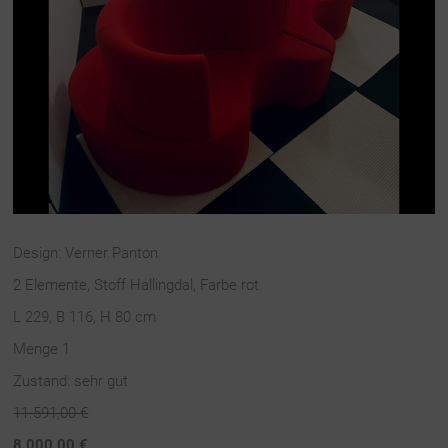
Design: Verner Panton
2 Elemente, Stoff Hallingdal, Farbe rot
L 229, B 116, H 80 cm
Menge 1
Zustand: sehr gut
11.591,00 €
8.000,00 €