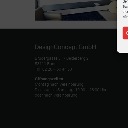
Ger
Tec
die
kön
C
DesignConcept GmbH
Brüdergasse 31 / Belderberg 2
53111 Bonn
Tel.: 02 28 – 60 44 60
Öffnungszeiten
Montag nach Vereinbarung
Dienstag bis Samstag: 10:00 – 18:00 Uhr
oder nach Vereinbarung