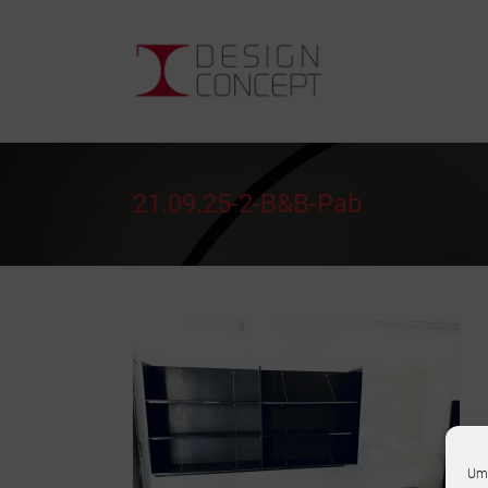
Zum
Inhalt
DesignConcept
springen
Bonn
21.09.25-2-B&B-Pab
Um 